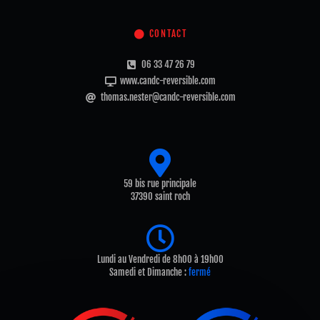
CONTACT
06 33 47 26 79
www.candc-reversible.com
thomas.nester@candc-reversible.com
59 bis rue principale
37390 saint roch
Lundi au Vendredi de 8h00 à 19h00
Samedi et Dimanche :
fermé