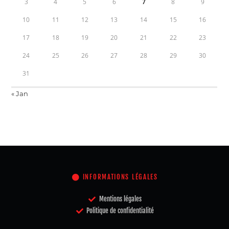
3
4
5
6
7
8
9
10
11
12
13
14
15
16
17
18
19
20
21
22
23
24
25
26
27
28
29
30
31
« Jan
INFORMATIONS LÉGALES
Mentions légales
Politique de confidentialité