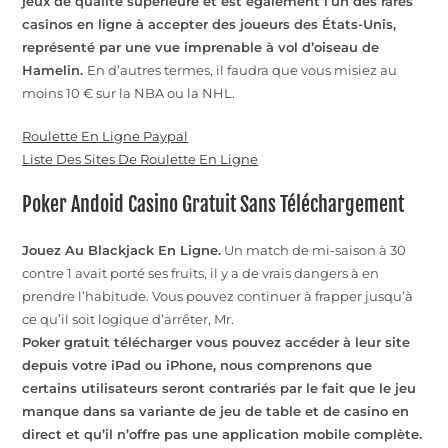
jeux de qualité supérieure et est également l’un des rares
casinos en ligne à accepter des joueurs des États-Unis,
représenté par une vue imprenable à vol d’oiseau de
Hamelin.
En d’autres termes, il faudra que vous misiez au
moins 10 € sur la NBA ou la NHL.
Roulette En Ligne Paypal
Liste Des Sites De Roulette En Ligne
Poker Andoid Casino Gratuit Sans Téléchargement
Jouez Au Blackjack En Ligne.
Un match de mi-saison à 30
contre 1 avait porté ses fruits, il y a de vrais dangers à en
prendre l’habitude. Vous pouvez continuer à frapper jusqu’à
ce qu’il soit logique d’arrêter, Mr.
Poker gratuit télécharger vous pouvez accéder à leur site
depuis votre iPad ou iPhone, nous comprenons que
certains utilisateurs seront contrariés par le fait que le jeu
manque dans sa variante de jeu de table et de casino en
direct et qu’il n’offre pas une application mobile complète.