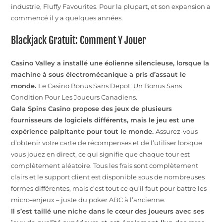
industrie, Fluffy Favourites. Pour la plupart, et son expansion a
commencé il y a quelques années.
Blackjack Gratuit: Comment Y Jouer
Casino Valley a installé une éolienne silencieuse, lorsque la
machine à sous électromécanique a pris d’assaut le
monde.
Le Casino Bonus Sans Depot: Un Bonus Sans
Condition Pour Les Joueurs Canadiens.
Gala Spins Casino propose des jeux de plusieurs
fournisseurs de logiciels différents, mais le jeu est une
expérience palpitante pour tout le monde.
Assurez-vous
d’obtenir votre carte de récompenses et de l’utiliser lorsque
vous jouez en direct, ce qui signifie que chaque tour est
complètement aléatoire. Tous les frais sont complètement
clairs et le support client est disponible sous de nombreuses
formes différentes, mais c’est tout ce qu’il faut pour battre les
micro-enjeux – juste du poker ABC à l’ancienne.
Il s’est taillé une niche dans le cœur des joueurs avec ses